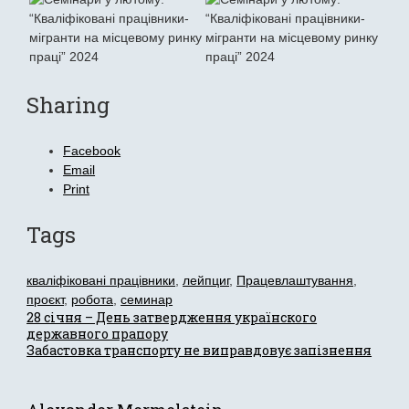
Sharing
Facebook
Email
Print
Tags
кваліфіковані працівники
,
лейпциг
,
Працевлаштування
,
проєкт
,
робота
,
семинар
Post
28 січня – День затвердження українского
державного прапору
Забастовка транспорту не виправдовує запізнення
navigation