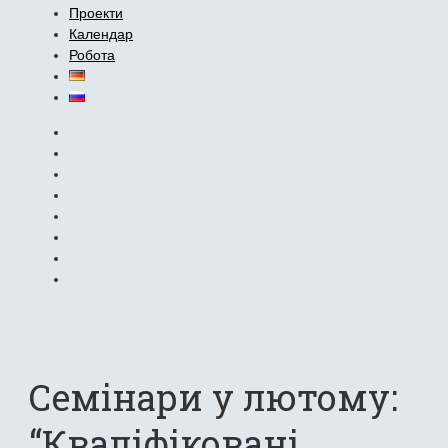
Проекти
Календар
Робота
Семiнари у лютому:
“Кваліфіковані