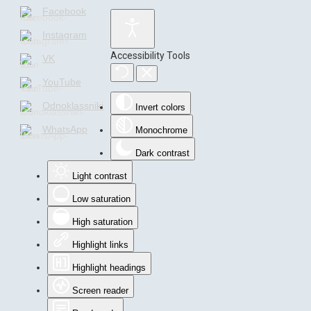
Facebook
Instagram
Accessibility Tools
VK
YouTube
Odnoklassniki
Invert colors
WhatsApp
Monochrome
Dark contrast
Light contrast
Low saturation
High saturation
Highlight links
Highlight headings
Screen reader