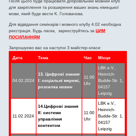
Після цього буде працювати добровільний мовний клуб
для закріплення та розширення ваших знань німецької
мови, який буде вести K. Головачова.
Для відвідання семінарів і мовного клубу 4.02 необхідна
реєстрація. Будь ласка, зареєструйтесь за
ЦИМ
ПОСИЛАННЯМ
Запрошуємо вас на наступні 3 майстер-класи:
Дата
Тема
Час
Мiсце
LBK e.V.,
13. Цифрові знання
Heinrich-
11:00
04.02.2024
I: соціальні мережі,
Budde-Str. 1,
Uhr
розсилка новин
04157
Leipzig
LBK e.V.,
14.Цифрові знання
Heinrich-
II: системи
11:00
11.02.2024
Budde-Str. 1,
управління
Uhr
04157
контентом
Leipzig