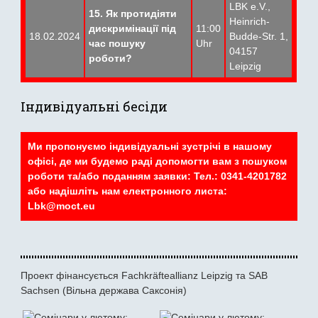
LBK e.V.,
15. Як протидіяти
Heinrich-
дискримінації під
11:00
18.02.2024
Budde-Str. 1,
час пошуку
Uhr
04157
роботи?
Leipzig
Індивідуальні бесіди
Ми пропонуємо індивідуальні зустрічі в нашому
офісі, де ми будемо раді допомогти вам з пошуком
роботи та/або поданням заявки: Тел.: 0341-4201782
або надішліть нам електронного листа:
Lbk@moct.eu
Проект фінансується Fachkräfteallianz Leipzig та SAB
Sachsen (Вільна держава Саксонія)