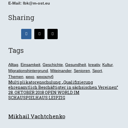
E-Mail: lbk@m-ost.eu
Sharing
Tags
Alltag
,
Einsamkeit
,
Geschichte
,
Gesundheit
,
kreativ
,
Kultur
,
Migrationshintergrund
,
Miteinander
,
Senioren
,
Sport
,
Themen
,
кино
,
киноклуб
Beitragsnavigation
Multiplikatorenschulung: „Qualifizierung
ehrenamtlich Beschäftigter in sächsischen Vereinen“
28. OKTOBER 2018 OPEN WORLD IM
SCHAUSPIELHAUS LEIPZIG
Mikhail Vachtchenko