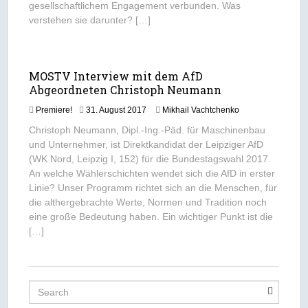
gesellschaftlichem Engagement verbunden. Was
2
verstehen sie darunter? […]
1
MOSTV Interview mit dem AfD
Abgeordneten Christoph Neumann
1
Premiere!
31. August 2017
Mikhail Vachtchenko
6
Christoph Neumann, Dipl.-Ing.-Päd. für Maschinenbau
.
und Unternehmer, ist Direktkandidat der Leipziger AfD
S
(WK Nord, Leipzig I, 152) für die Bundestagswahl 2017.
e
p
An welche Wählerschichten wendet sich die AfD in erster
t
Linie? Unser Programm richtet sich an die Menschen, für
e
die althergebrachte Werte, Normen und Tradition noch
m
eine große Bedeutung haben. Ein wichtiger Punkt ist die
b
[…]
e
r
2
0
2
0