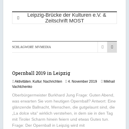
SCHLAGWORT:
MVMEDIA
Opernball 2019 in Leipzig
1
Aktivitäten
,
Kultur
,
Nachrichten
4. November 2019
Mikhail
9
Vachtchenko
.
Oberbürgermeister Burkhard Jung Frage: Guten Abend,
A
was erwarten Sie vom heutigen Opernball? Antwort: Eine
p
glänzende Ballnacht, Menschen, die gutgelaunt sind, die
r
i
„La dolce vita“ wirklich verstehen, in dem sie in den Tag
l
mit Tiroler Scharm hinein feiern und etwas Gutes tun.
2
Frage: Der Opernball in Leipzig wird mit
0