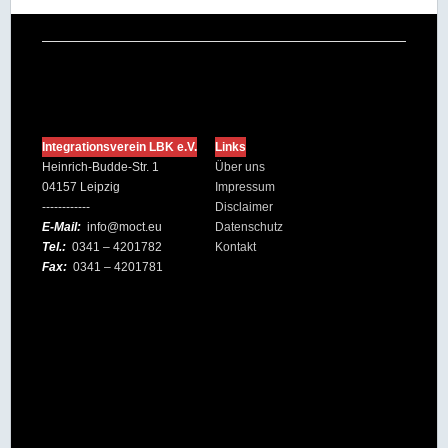
Integrationsverein LBK e.V.
Links
Heinrich-Budde-Str. 1
Über uns
04157 Leipzig
Impressum
------------
Disclaimer
E-Mail:
info@moct.eu
Datenschutz
Tel.:
0341 – 4201782
Kontakt
Fax:
0341 – 4201781