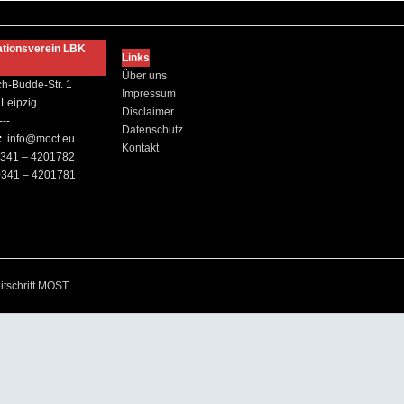
ationsverein LBK
Links
Über uns
ch-Budde-Str. 1
Impressum
Leipzig
Disclaimer
---
Datenschutz
:
info@moct.eu
Kontakt
341 – 4201782
341 – 4201781
itschrift MOST
.