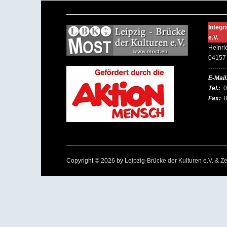
Integr
e.V.
Heinri
04157 
---------
E-Mail
Tel.:
0
Fax:
0
Copyright © 2026 by
Leipzig-Brücke der Kulturen e.V. & Ze