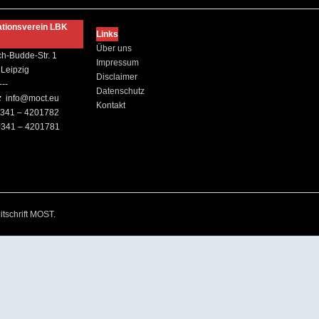
ationsverein LBK
Links
Über uns
ch-Budde-Str. 1
Impressum
Leipzig
Disclaimer
---
Datenschutz
:
info@moct.eu
Kontakt
341 – 4201782
341 – 4201781
itschrift MOST
.