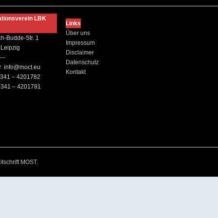
ationsverein LBK
Links
Über uns
ch-Budde-Str. 1
Impressum
Leipzig
Disclaimer
---
Datenschutz
:
info@moct.eu
Kontakt
341 – 4201782
341 – 4201781
itschrift MOST
.